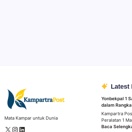
Ibadah
Pendidikan
Sepuluh Tahun Mengabdi, Surau Kembali
By
Rian Hadi Putra
Latest
Yonbekpal 1 S
dalam Rangka
Kampartra Pos
Mata Kampar untuk Dunia
Peralatan 1 Ma
Baca Selengk