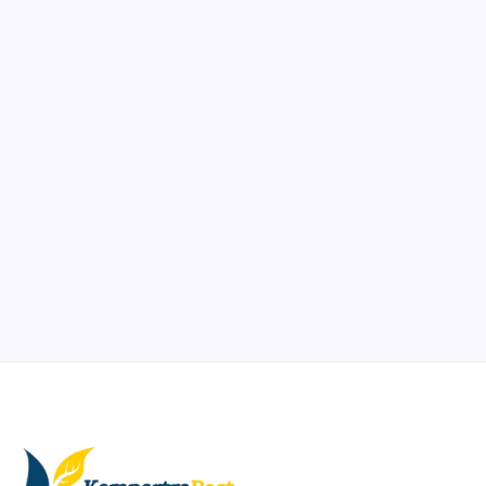
Ibadah
Pendidikan
Sepuluh Tahun Mengabdi, Surau Kembali
Ramai
By
Rian Hadi Putra