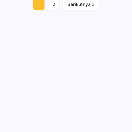
1
2
Berikutnya »
Hey, I’m Alex. I build frontend
experiences and dive into tech,
business, and wellness.