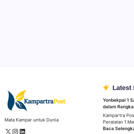
Ibadah
Pendidikan
Sepuluh Tahun Mengabdi, Surau Kembali
By
Rian Hadi Putra
Latest
Yonbekpal 1 S
dalam Rangka
Kampartra Pos
Mata Kampar untuk Dunia
Peralatan 1 Ma
Baca Selengk