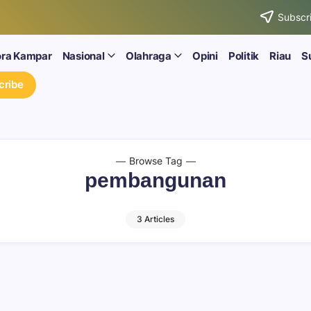
Subscri
ora Kampar
Nasional
Olahraga
Opini
Politik
Riau
S
cribe
Browse Tag
pembangunan
3 Articles