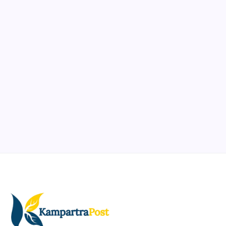
Ibadah
Pendidikan
Sepuluh Tahun Mengabdi, Surau Kembali
Ramai
By
Rian Hadi Putra