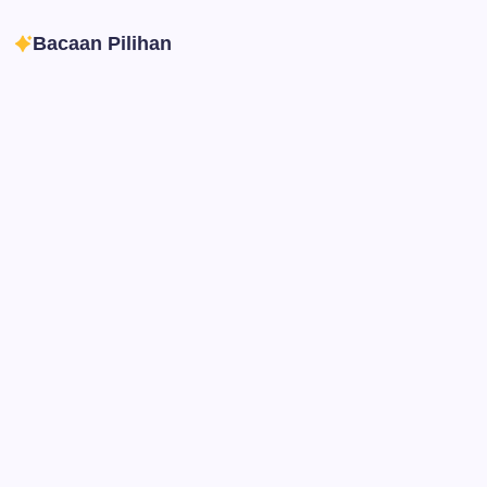
Bacaan Pilihan
Ibadah
Pendidikan
Sepuluh Tahun Mengabdi, Surau Kembali
Ramai
By
Rian Hadi Putra