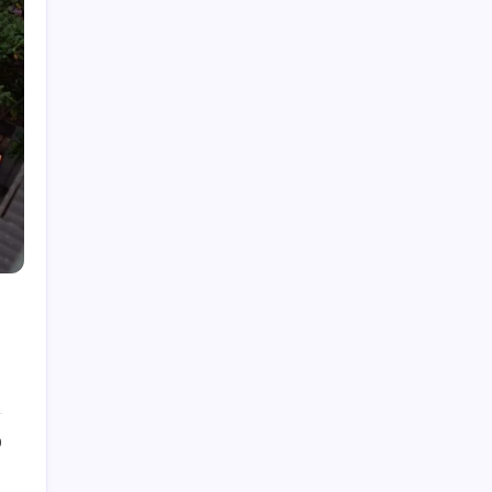
Hey, I’m Alex. I build frontend
experiences and dive into tech,
business, and wellness.
Work Experience
Velora Labs
2021-present
Frontend Developer
Luxora Digital
2019-2021
Web Developer
Averion Studio
2017-2019
Support Specialist
Available for Hire
Get In Touch
0