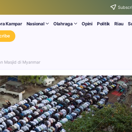
Subscri
ora Kampar
Nasional
Olahraga
Opini
Politik
Riau
S
cribe
an Masjid di Myanmar