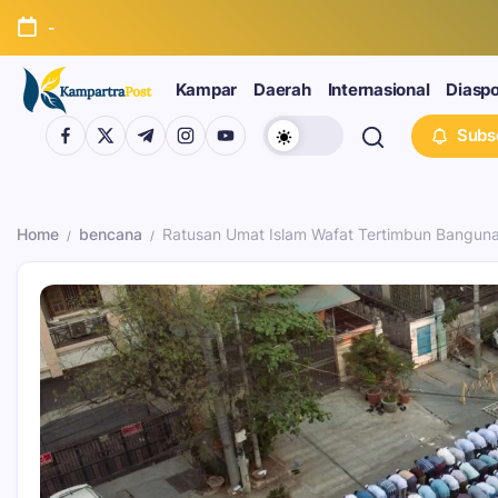
-
Kampar
Daerah
Internasional
Diasp
Subs
Home
bencana
Ratusan Umat Islam Wafat Tertimbun Bangun
/
/