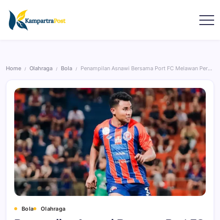
Home
Olahraga
Bola
Penampilan Asnawi Bersama Port FC Melawan Persib Bandung
/
/
/
Bola
Olahraga