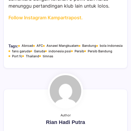
menunggu pertandingan klub lain untuk lolos.
Follow Instagram Kampartrapost.
Abroad
AFC
Asnawi Mangkualam
Bandung
bola indonesia
Tags:
fans garuda
Garuda
indonesia pssi
Persib
Persib Bandung
Port fc
Thailand
timnas
Author
Rian Hadi Putra