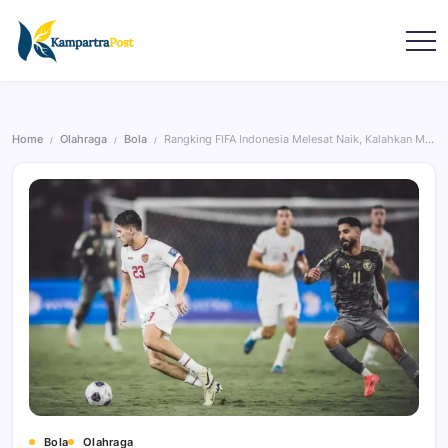
Home
Olahraga
Bola
Rangking FIFA Indonesia Melesat Naik, Kalahkan Malaysia
/
/
/
Bola
Olahraga