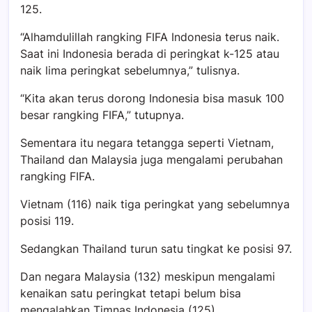
125.
“Alhamdulillah rangking FIFA Indonesia terus naik.
Saat ini Indonesia berada di peringkat k-125 atau
naik lima peringkat sebelumnya,” tulisnya.
“Kita akan terus dorong Indonesia bisa masuk 100
besar rangking FIFA,” tutupnya.
Sementara itu negara tetangga seperti Vietnam,
Thailand dan Malaysia juga mengalami perubahan
rangking FIFA.
Vietnam (116) naik tiga peringkat yang sebelumnya
posisi 119.
Sedangkan Thailand turun satu tingkat ke posisi 97.
Dan negara Malaysia (132) meskipun mengalami
kenaikan satu peringkat tetapi belum bisa
mengalahkan Timnas Indonesia (125).