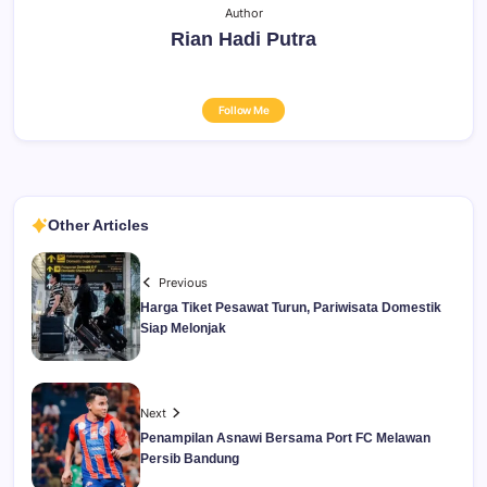
Author
Rian Hadi Putra
Follow Me
Other Articles
Previous
Harga Tiket Pesawat Turun, Pariwisata Domestik
Siap Melonjak
Next
Penampilan Asnawi Bersama Port FC Melawan
Persib Bandung