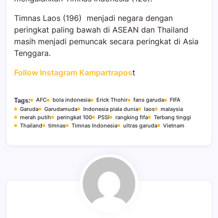
Timnas Laos (196) menjadi negara dengan
peringkat paling bawah di ASEAN dan Thailand
masih menjadi pemuncak secara peringkat di Asia
Tenggara.
Follow Instagram Kampartrapos
t
AFC
bola indonesia
Erick Thohir
fans garuda
FIFA
Tags:
Garuda
Garudamuda
Indonesia piala dunia
laos
malaysia
merah putih
peringkat 100
PSSI
rangking fifa
Terbang tinggi
Thailand
timnas
Timnas Indonesia
ultras garuda
Vietnam