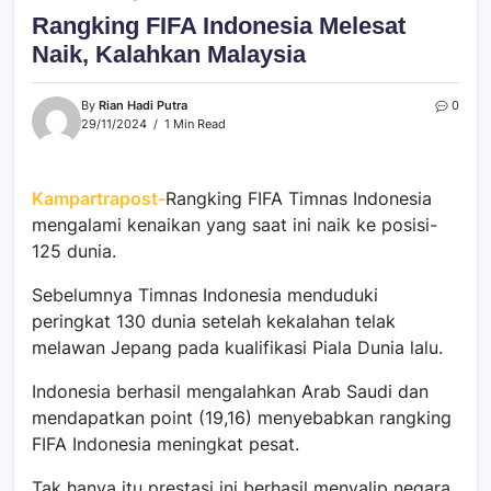
Rangking FIFA Indonesia Melesat
Naik, Kalahkan Malaysia
By
Rian Hadi Putra
0
29/11/2024
1 Min Read
Kampartrapost-
Rangking FIFA Timnas Indonesia
mengalami kenaikan yang saat ini naik ke posisi-
125 dunia.
Sebelumnya Timnas Indonesia menduduki
peringkat 130 dunia setelah kekalahan telak
melawan Jepang pada kualifikasi Piala Dunia lalu.
Indonesia berhasil mengalahkan Arab Saudi dan
mendapatkan point (19,16) menyebabkan rangking
FIFA Indonesia meningkat pesat.
Tak hanya itu prestasi ini berhasil menyalip negara