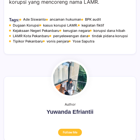
korupsi yang mencoreng nama LAMR.
Ade Siswanto
ancaman hukuman
BPK audit
Tags:
Dugaan Korupsi
kasus korupsi LAMR.
kegiatan fiktif
Kejaksaan Negeri Pekanbaru
kerugian negara
korupsi dana hibah
LAMR Kota Pekanbaru
penyelewengan dana
tindak pidana korupsi
Tipikor Pekanbaru
vonis penjara
Yose Saputra
Author
Yuwanda Efriantii
Follow Me