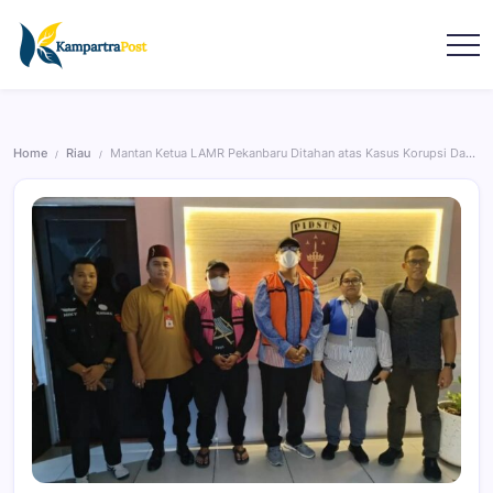
Home
Riau
Mantan Ketua LAMR Pekanbaru Ditahan atas Kasus Korupsi Dana Hibah
/
/