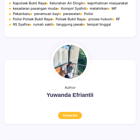
Kapolsek Bukit Raya
Kelurahan Air Dingin
keprihatinan masyarakat
kesadaran pasangan muda
Kompol Syafnil
melahirkan
MF
Pekanbaru
penemuan bayi
perawatan
Polisi
Polisi Polsek Bukit Raya
Polsek Bukit Raya
proses hukum
RF
RS Syafira
rumah sakit
tanggung jawab
tempat tinggal
Author
Yuwanda Efriantii
Follow Me