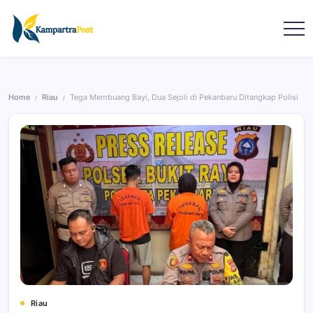
Home
Riau
Tega Membuang Bayi, Dua Sejoli di Pekanbaru Ditangkap Polisi
/
/
Riau