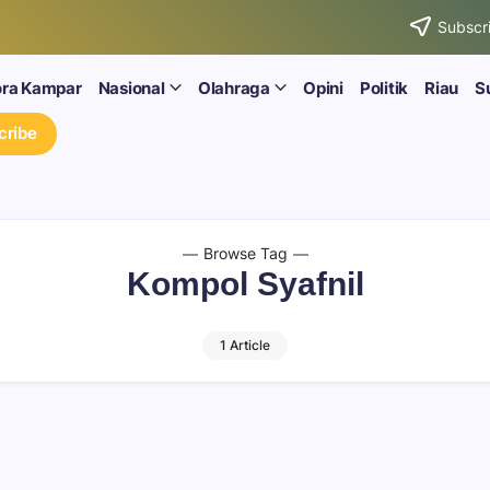
Subscri
ora Kampar
Nasional
Olahraga
Opini
Politik
Riau
S
cribe
Browse Tag
Kompol Syafnil
1 Article