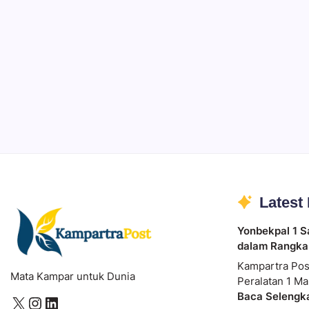
Ibadah
Pendidikan
Sepuluh Tahun Mengabdi, Surau Kembali
By
Rian Hadi Putra
Latest
Yonbekpal 1 S
dalam Rangka
Kampartra Pos
Mata Kampar untuk Dunia
Peralatan 1 Ma
Baca Selengk