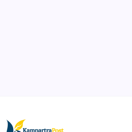
Ibadah
Pendidikan
Sepuluh Tahun Mengabdi, Surau Kembali
Ramai
By
Rian Hadi Putra