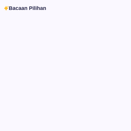
Bacaan Pilihan
Ibadah
Pendidikan
Sepuluh Tahun Mengabdi, Surau Kembali
Ramai
By
Rian Hadi Putra