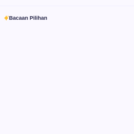
Professional image and graphic editing tool.
Bacaan Pilihan
Ibadah
Pendidikan
Sepuluh Tahun Mengabdi, Surau Kembali
Ramai
By
Rian Hadi Putra