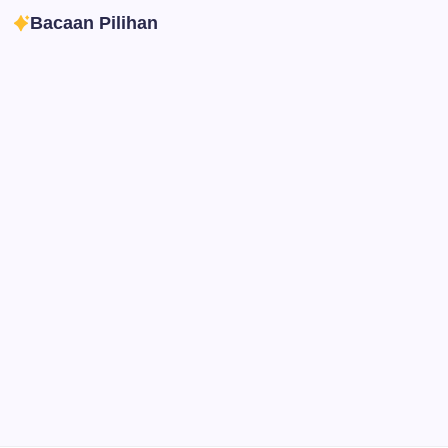
Bacaan Pilihan
Ibadah
Pendidikan
Sepuluh Tahun Mengabdi, Surau Kembali
Ramai
By
Rian Hadi Putra