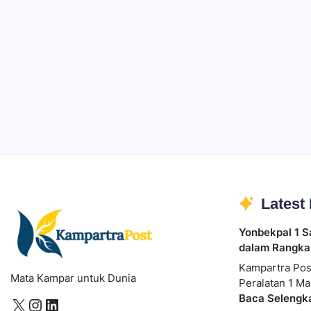
Ibadah
Pendidikan
Sepuluh Tahun Mengabdi, Surau Kembali
By
Rian Hadi Putra
Latest
Yonbekpal 1 S
dalam Rangka
Kampartra Pos
Mata Kampar untuk Dunia
Peralatan 1 Ma
Baca Selengk