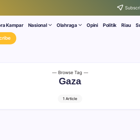
Subscri
ora Kampar
Nasional
Olahraga
Opini
Politik
Riau
S
cribe
Browse Tag
Gaza
1 Article