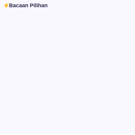
Bacaan Pilihan
Ibadah
Pendidikan
Sepuluh Tahun Mengabdi, Surau Kembali
Ramai
By
Rian Hadi Putra