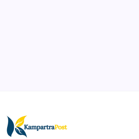
Ibadah
Pendidikan
Sepuluh Tahun Mengabdi, Surau Kembali
Ramai
By
Rian Hadi Putra