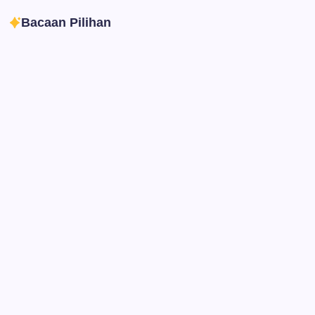
Bacaan Pilihan
Ibadah
Pendidikan
Sepuluh Tahun Mengabdi, Surau Kembali
Ramai
By
Rian Hadi Putra