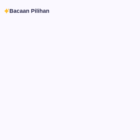
Bacaan Pilihan
Ibadah
Pendidikan
Sepuluh Tahun Mengabdi, Surau Kembali
Ramai
By
Rian Hadi Putra