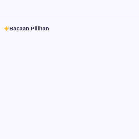
Photoshop
Professional image and graphic editing tool.
Bacaan Pilihan
Ibadah
Pendidikan
Sepuluh Tahun Mengabdi, Surau Kembali
Ramai
By
Rian Hadi Putra