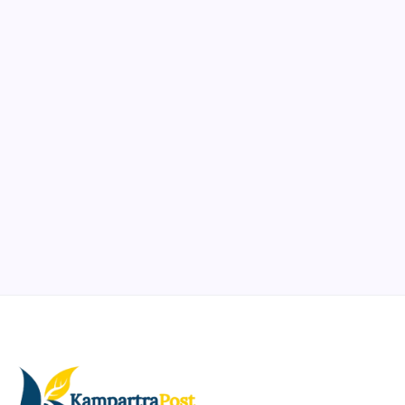
Notion
Organize, track, and collaborate on projects easily.
DaVinci Resolve 20
Professional video and graphic editing tool.
Illustrator
Create precise vector graphics and illustrations.
Photoshop
Professional image and graphic editing tool.